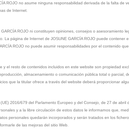
ÍA ROJO no asume ninguna responsabilidad derivada de la falta de vera
as de Internet.
 GARCÍA ROJO ni constituyen opiniones, consejos o asesoramiento leg
ativo. La página de Internet de JOSUNE GARCÍA ROJO puede contener enl
E GARCÍA ROJO no puede asumir responsabilidades por el contenido qu
re y el resto de contenidos incluidos en este website son propiedad 
 reproducción, almacenamiento o comunicación pública total o parcial, 
icios que la titular ofrece a través del website deberá proporcionar al
(UE) 2016/679 del Parlamento Europeo y del Consejo, de 27 de abril de
rsonales y a la libre circulación de estos datos le informamos que, med
datos personales quedarán incorporados y serán tratados en los fich
formarle de las mejoras del sitio Web.